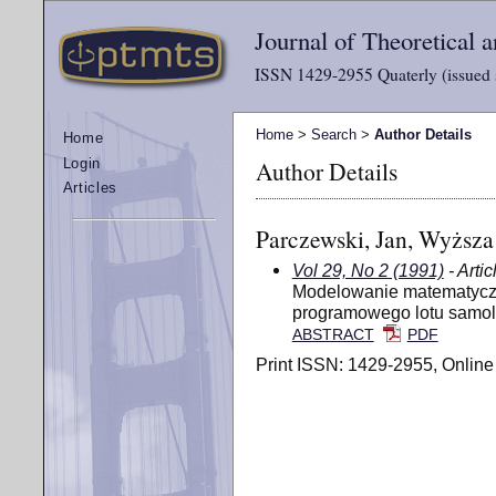
Journal of Theoretical
ISSN 1429-2955 Quaterly (issued 
Home
>
Search
>
Author Details
Home
Author Details
Login
Articles
Parczewski, Jan, Wyższa
Vol 29, No 2 (1991)
- Artic
Modelowanie matematyczne 
programowego lotu samol
ABSTRACT
PDF
Print ISSN: 1429-2955, Online